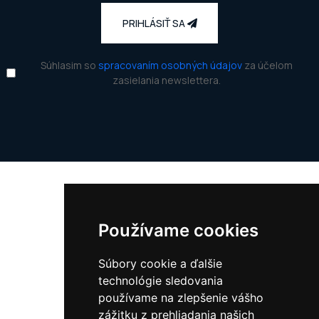
PRIHLÁSIŤ SA
Súhlasim so
spracovaním osobných údajov
za účelom
zasielania newslettera.
Kontakt
Používame cookies
Adresa:
Kvačalova 53,
Súbory cookie a ďalšie
821 08 Bratislava
technológie sledovania
Slovensko
používame na zlepšenie vášho
Telefón:
+421 917 258 374
zážitku z prehliadania našich