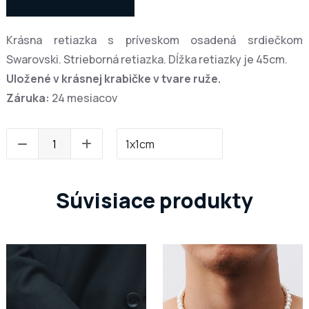
Krásna retiazka s príveskom osadená srdiečkom
Swarovski. Strieborná retiazka. Dĺžka retiazky je 45cm.
Uložené v krásnej krabičke v tvare ruže.
Záruka:
24 mesiacov
Súvisiace produkty