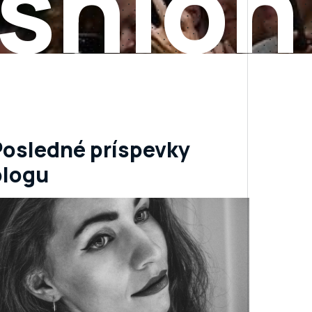
shion
Posledné príspevky
blogu