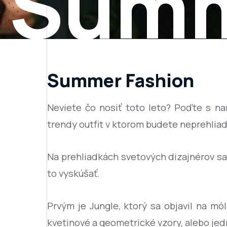
Summ
Summer Fashion
Neviete čo nosiť toto leto? Poďte s nam
trendy outfit v ktorom budete neprehlia
Na prehliadkách svetových dizajnérov sa t
to vyskúšať.
Prvým je Jungle, ktorý sa objavil na mó
kvetinové a geometrické vzory, alebo j