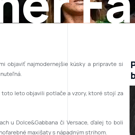
er Fa
i objaviť najmodernejšie kúsky a pripravte si
dnuteľná.
oto leto objavili potlače a vzory, ktoré stojí za
lach u Dolce&Gabbana či Versace, ďalej to boli
ednofarebné maxišaty s nápadným strihom.